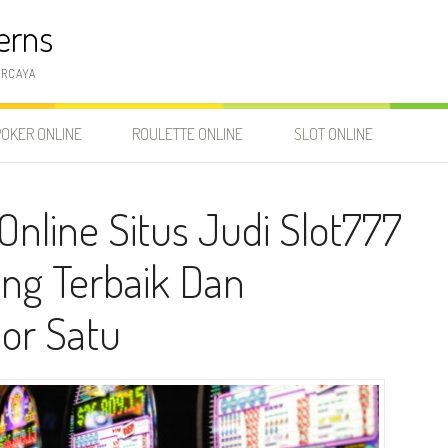
erns
ERCAYA
POKER ONLINE
ROULETTE ONLINE
SLOT ONLINE
Online Situs Judi Slot777
ing Terbaik Dan
or Satu