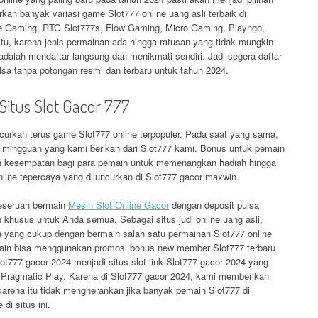
an banyak variasi game Slot777 online uang asli terbaik di
de Gaming, RTG Slot777s, Flow Gaming, Micro Gaming, Playngo,
tu, karena jenis permainan ada hingga ratusan yang tidak mungkin
dalah mendaftar langsung dan menikmati sendiri. Jadi segera daftar
ulsa tanpa potongan resmi dan terbaru untuk tahun 2024.
Situs Slot Gacor 777
ncurkan terus game Slot777 online terpopuler. Pada saat yang sama,
mingguan yang kami berikan dari Slot777 kami. Bonus untuk pemain
n kesempatan bagi para pemain untuk memenangkan hadiah hingga
line tepercaya yang diluncurkan di Slot777 gacor maxwin.
keseruan bermain
Mesin Slot Online Gacor
dengan deposit pulsa
 khusus untuk Anda semua. Sebagai situs judi online uang asli,
yang cukup dengan bermain salah satu permainan Slot777 online
main bisa menggunakan promosi bonus new member Slot777 terbaru
777 gacor 2024 menjadi situs slot link Slot777 gacor 2024 yang
ri Pragmatic Play. Karena di Slot777 gacor 2024, kami memberikan
 karena itu tidak mengherankan jika banyak pemain Slot777 di
di situs ini.