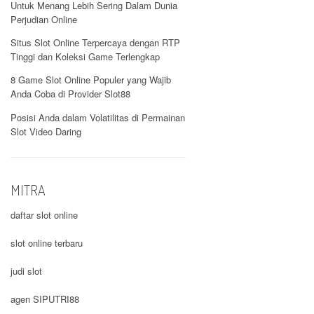
Untuk Menang Lebih Sering Dalam Dunia
Perjudian Online
Situs Slot Online Terpercaya dengan RTP
Tinggi dan Koleksi Game Terlengkap
8 Game Slot Online Populer yang Wajib
Anda Coba di Provider Slot88
Posisi Anda dalam Volatilitas di Permainan
Slot Video Daring
MITRA
daftar slot online
slot online terbaru
judi slot
agen SIPUTRI88