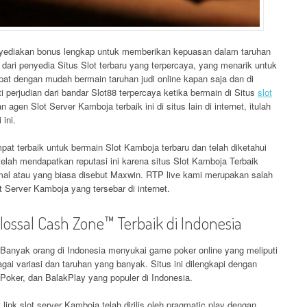
nyediakan bonus lengkap untuk memberikan kepuasan dalam taruhan
ari penyedia Situs Slot terbaru yang terpercaya, yang menarik untuk
apat dengan mudah bermain taruhan judi online kapan saja dan di
 perjudian dari bandar Slot88 terpercaya ketika bermain di Situs
slot
gen Slot Server Kamboja terbaik ini di situs lain di internet, itulah
ini.
pat terbaik untuk bermain Slot Kamboja terbaru dan telah diketahui
telah mendapatkan reputasi ini karena situs Slot Kamboja Terbaik
l atau yang biasa disebut Maxwin. RTP live kami merupakan salah
ot Server Kamboja yang tersebar di internet.
lossal Cash Zone™ Terbaik di Indonesia
. Banyak orang di Indonesia menyukai game poker online yang meliputi
ai variasi dan taruhan yang banyak. Situs ini dilengkapi dengan
 Poker, dan BalakPlay yang populer di Indonesia.
 link slot server Kamboja telah dirilis oleh pragmatic play dengan