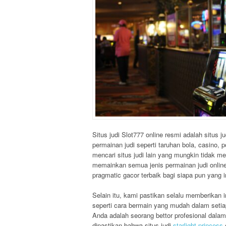
Situs judi Slot777 online resmi adalah situs 
permainan judi seperti taruhan bola, casino, 
mencari situs judi lain yang mungkin tidak 
memainkan semua jenis permainan judi onlin
pragmatic gacor terbaik bagi siapa pun yang 
Selain itu, kami pastikan selalu memberikan i
seperti cara bermain yang mudah dalam setiap
Anda adalah seorang bettor profesional dala
dipastikan bahwa situs judi
starlight princess
o