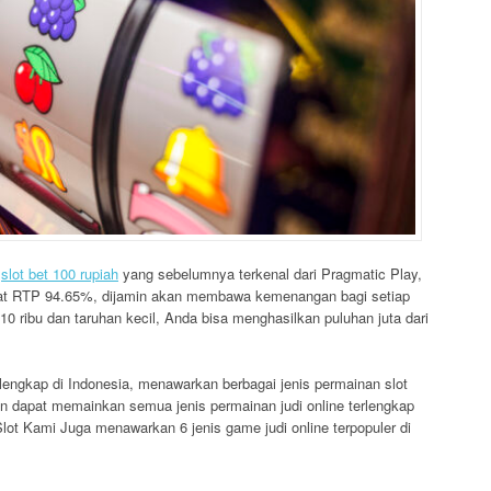
n
slot bet 100 rupiah
yang sebelumnya terkenal dari Pragmatic Play,
kat RTP 94.65%, dijamin akan membawa kemenangan bagi setiap
10 ribu dan taruhan kecil, Anda bisa menghasilkan puluhan juta dari
erlengkap di Indonesia, menawarkan berbagai jenis permainan slot
n dapat memainkan semua jenis permainan judi online terlengkap
. Slot Kami Juga menawarkan 6 jenis game judi online terpopuler di