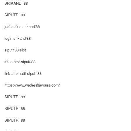
SRIKANDI 88
SIPUTRI 88
judi online srikandi88
login srikandi88
siputri88 slot
situs slot siputri88
link alternatif siputri88
https://www.wedesiflavours.com/
SIPUTRI 88
SIPUTRI 88
SIPUTRI 88