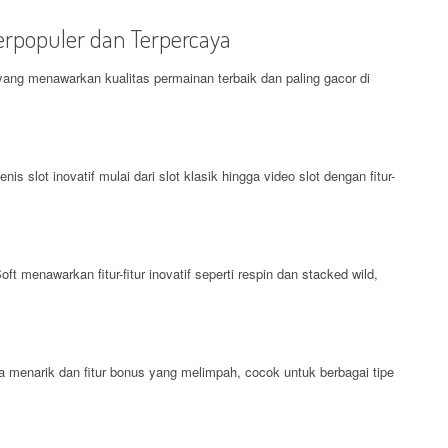
Terpopuler dan Terpercaya
k yang menawarkan kualitas permainan terbaik dan paling gacor di
nis slot inovatif mulai dari slot klasik hingga video slot dengan fitur-
oft menawarkan fitur-fitur inovatif seperti respin dan stacked wild,
 menarik dan fitur bonus yang melimpah, cocok untuk berbagai tipe