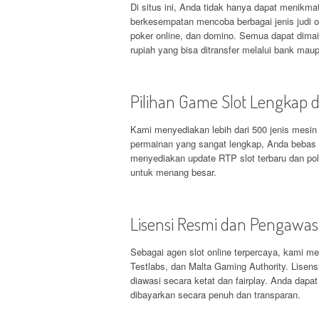
Di situs ini, Anda tidak hanya dapat menikm
berkesempatan mencoba berbagai jenis judi onl
poker online, dan domino. Semua dapat dimai
rupiah yang bisa ditransfer melalui bank mau
Pilihan Game Slot Lengkap 
Kami menyediakan lebih dari 500 jenis mesin
permainan yang sangat lengkap, Anda bebas m
menyediakan update RTP slot terbaru dan pol
untuk menang besar.
Lisensi Resmi dan Pengawas
Sebagai agen slot online terpercaya, kami me
Testlabs, dan Malta Gaming Authority. Lisen
diawasi secara ketat dan fairplay. Anda dap
dibayarkan secara penuh dan transparan.