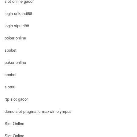
slot online gacor
login srikandi88
login siputri88
poker online
sbobet
poker online
sbobet
slot88
rtp slot gacor
demo slot pragmatic maxwin olympus
Slot Online
Slot Online