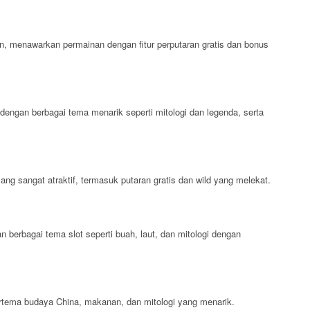
 menawarkan permainan dengan fitur perputaran gratis dan bonus
 dengan berbagai tema menarik seperti mitologi dan legenda, serta
yang sangat atraktif, termasuk putaran gratis dan wild yang melekat.
 berbagai tema slot seperti buah, laut, dan mitologi dengan
ertema budaya China, makanan, dan mitologi yang menarik.