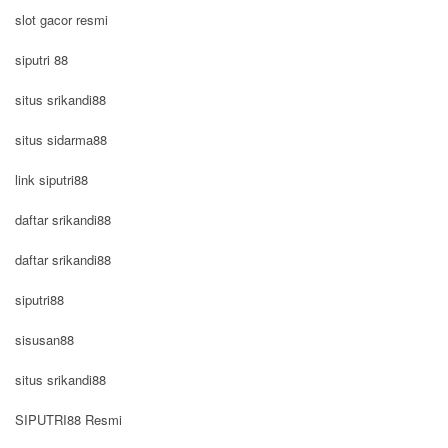
slot gacor resmi
siputri 88
situs srikandi88
situs sidarma88
link siputri88
daftar srikandi88
daftar srikandi88
siputri88
sisusan88
situs srikandi88
SIPUTRI88 Resmi