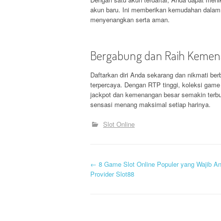
akun baru. Ini memberikan kemudahan dalam
menyenangkan serta aman.
Bergabung dan Raih Kemen
Daftarkan diri Anda sekarang dan nikmati berb
terpercaya. Dengan RTP tinggi, koleksi game
jackpot dan kemenangan besar semakin terbuk
sensasi menang maksimal setiap harinya.
Slot Online
N
←
8 Game Slot Online Populer yang Wajib An
Provider Slot88
a
v