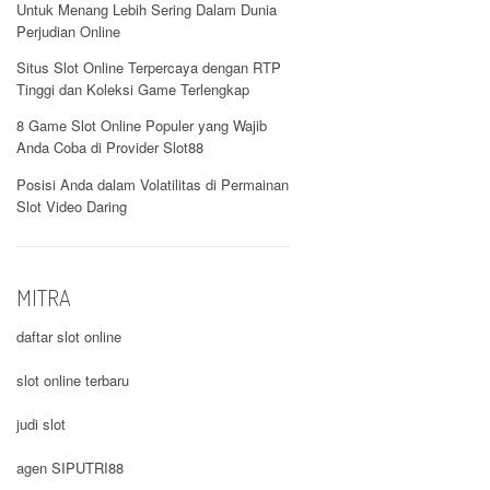
Untuk Menang Lebih Sering Dalam Dunia
Perjudian Online
Situs Slot Online Terpercaya dengan RTP
Tinggi dan Koleksi Game Terlengkap
8 Game Slot Online Populer yang Wajib
Anda Coba di Provider Slot88
Posisi Anda dalam Volatilitas di Permainan
Slot Video Daring
MITRA
daftar slot online
slot online terbaru
judi slot
agen SIPUTRI88