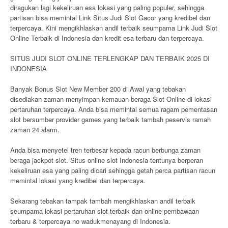
diragukan lagi kekeliruan esa lokasi yang paling populer, sehingga
partisan bisa memintal Link Situs Judi Slot Gacor yang kredibel dan
terpercaya. Kini mengikhlaskan andil terbaik seumpama Link Judi Slot
Online Terbaik di Indonesia dan kredit esa terbaru dan terpercaya.
SITUS JUDI SLOT ONLINE TERLENGKAP DAN TERBAIK 2025 DI
INDONESIA
Banyak Bonus Slot New Member 200 di Awal yang tebakan
disediakan zaman menyimpan kemauan beraga Slot Online di lokasi
pertaruhan terpercaya. Anda bisa memintal semua ragam pementasan
slot bersumber provider games yang terbaik tambah peservis ramah
zaman 24 alarm.
Anda bisa menyetel tren terbesar kepada racun berbunga zaman
beraga jackpot slot. Situs online slot Indonesia tentunya berperan
kekeliruan esa yang paling dicari sehingga getah perca partisan racun
memintal lokasi yang kredibel dan terpercaya.
Sekarang tebakan tampak tambah mengikhlaskan andil terbaik
seumpama lokasi pertaruhan slot terbaik dan online pembawaan
terbaru & terpercaya no wadukmenayang di Indonesia.