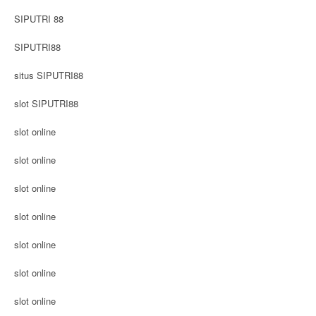
SIPUTRI 88
SIPUTRI88
situs SIPUTRI88
slot SIPUTRI88
slot online
slot online
slot online
slot online
slot online
slot online
slot online