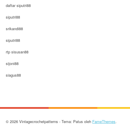
daftar siputri88
siputri88
srikandi88
siputri88
rtp sisusan88
sijoni88
siagus88
© 2026 Vintagecrochetpatterns - Tema: Patus oleh
FameThemes
.