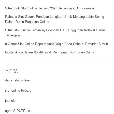
s
Situs Link Slot Online Terbaru 2025 Terpercaya Di Indonesia
Rahasia Slot Gacor: Panduan Lengkap Untuk Menang Lebih Sering
Dalam Dunia Perjudian Online
Situs Slot Online Terpercaya dengan RTP Tinggi dan Koleksi Game
Terlengkap
8 Game Slot Online Populer yang Wajib Anda Coba di Provider Slot88
Posisi Anda dalam Volatilitas di Permainan Slot Video Daring
MITRA
daftar slot online
slot online terbaru
judi slot
agen SIPUTRI88