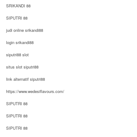
SRIKANDI 88
SIPUTRI 88
judi online srikandi88
login srikandi88
siputri88 slot
situs slot siputri88
link alternatif siputri88
https://www.wedesiflavours.com/
SIPUTRI 88
SIPUTRI 88
SIPUTRI 88